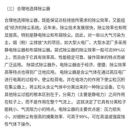
（三）合理地选择除尘器
合理地选择除尘器，既能保证达标排放所需求的除尘效率，又能组
成*经济的除尘系统。近年来，除尘技术发展很快，除尘效率也有明
显提高，特别是静电除尘和布袋除尘。因此，对一些以大气污染为
主，烟（粉）尘排放*大的项目，如大型火电厂、大型水泥厂多采用
静电除尘器和布袋除尘器。袋式除尘器的除尘效率一般可达99%以
上，而且由于它具有效率高、性能稳定可靠、操作简单的特点而被
广泛运用。 除袋式除尘器外，电除尘器由于经济、便捷、除尘效率
高等特点也得到广泛地应用。 电除尘器是含尘气体在通过高压电厂
进行电离的过程中，使尘粒荷电，并在电场力的作用下使尘粒沉积
在集尘器上，将尘粒从含尘气体中分离出来的一种除尘设备。它与
其他除尘过程的根本区别在于，分离力（主要是静电力）之间作用
在粒子上，而不是作用在整个气流上， 这就决定了它具有分离粒子
能耗小、气流阻力小的特点。电除尘器的主要优点是：压力损失
小，对细粉尘有很高的捕集效率．可高于99%，可在高温或强腐蚀
性气体下操作。