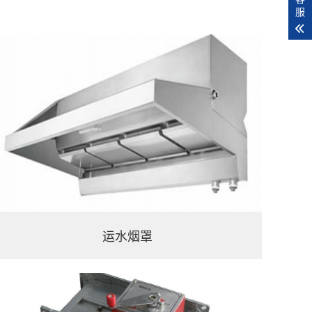
服
运水烟罩